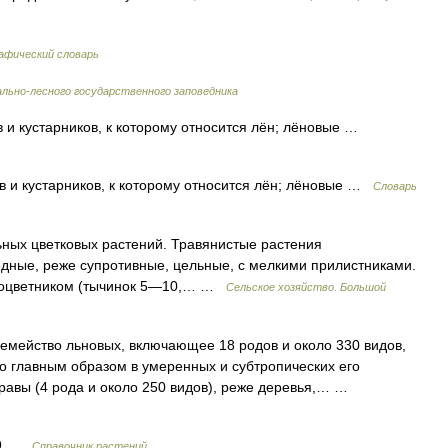
афический словарь
льно-лесного государственного заповедника
в и кустарников, к которому относится лён; лёновые …
ав и кустарников, к которому относится лён; лёновые …
Словарь
ьных цветковых растений. Травянистые растения
редные, реже супротивные, цельные, с мелкими прилистниками.
олоцветником (тычинок 5—10,… …
Сельское хозяйство. Большой
тво льновых, включающее 18 родов и около 330 видов,
о главным образом в умеренных и субтропических его
равы (4 рода и около 250 видов), реже деревья,… …
9 …
Справочник растений