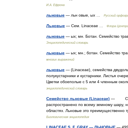
И.А. Ефрона
льновые
— льн овые, ых …
Русский орфогр
Льновые
— Сем. Linaceae …
Флора Центра
льновые
— ых; мн. Ботан. Семейство тра
Энциклопедический словарь
льновые
— ых; мн.; ботан. Семейство тр
многих выражений
льновые
— (Linaceae), семейства двудол
полукустарники и кустарники. Листья оче
Цветки обоеполые с 5 или 4 членным ок
энциклопедический словарь
Семейство льновые (Linaceae)
— Семейс
распространено по всему земному шару, н
областях. Льновые это преимущественно т
Биологическая энциклопедия
LINACEAE S. F. GRAY — ЛЬНОВЫЕ
— 49