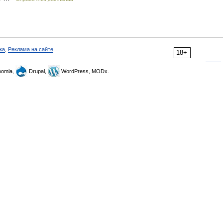
ка
,
Реклама на сайте
18+
omla,
Drupal,
WordPress, MODx.