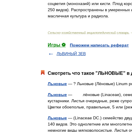
соцветия
(
монохазий
)
или
кисти
.
Плод
кор
250
видов
).
Распространены
в
умеренных
масличная
культура
и
радиола
.
Сельско
-
хозяйственный
энциклопедический
словарь
.
Игры ⚽
Поможем написать реферат
ЛЬВИНЫЙ ЗЕВ
Смотреть что такое "ЛЬНОВЫЕ" в 
Льновые
— ? Льновые (Лёновые) Linum
Льновые
— лёновые (Linaceae), семейст
кустарники. Листья очередные, реже супр
Цветки обоеполые, правильные, 5 или (р
Льновые
— (Linaceae DC.) семейство дву
140 видов. Это однолетние или многолетни
немногие виды мягковолосистые. Листья