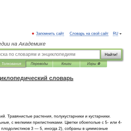
Запомнить сайт
Словарь на свой сайт
RU
едии на Академике
Найти!
Толкования
Переводы
Книги
Игры ⚽
иклопедический словарь
ний
.
Травянистые
растения
,
полукустарники
и
кустарники
.
ьные
,
с
мелкими
прилистниками
.
Цветки
обоеполые
с
5
-
или
4
-
,
плодолистиков
3
—
5
,
иногда
2
),
собраны
в
циммозные