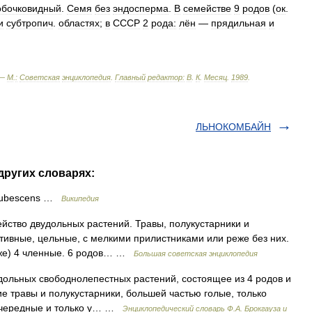
обочковидный
.
Семя
без
эндосперма
.
В
семействе
9
родов
(
ок
.
и
субтропич
.
областях
;
в
СССР
2
рода:
лён
—
прядильная
и
 —
М
.
:
Советская
энциклопедия
.
Главный
редактор:
В
.
К
.
Месяц
.
1989
.
ЛЬНОКОМБАЙН
других словарях:
 pubescens …
Википедия
во двудольных растений. Травы, полукустарники и
отивные, цельные, с мелкими прилистниками или реже без них.
еже) 4 членные. 6 родов… …
Большая советская энциклопедия
дольных свободнолепестных растений, состоящее из 4 родов и
е травы и полукустарники, большей частью голые, только
 очередные и только у… …
Энциклопедический словарь Ф.А. Брокгауза и